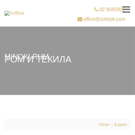
02 9045801
office@sofstok.com
MINOKI RUM
РОМ И ТЕКИЛА
Печат
Е-мейл