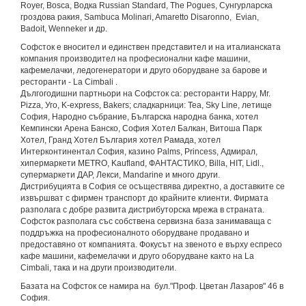
Royer, Bosca, Водка Russian Standard, The Pogues, Сунгурларска
гроздова ракия, Sambuca Molinari, Amaretto Disaronno, Evian,
Badoit, Wenneker и др.
Софсток е вносител и единствен представител и на италианската
компания производител на професионални кафе машини,
кафемелачки, ледогенератори и друго оборудване за барове и
ресторанти - La Cimbali .
Дългогодишни партньори на Софсток са: ресторанти Happy, Mr.
Pizza, Уго, K-express, Bakers; сладкарници: Теа, Sky Line, летище
София, Народно събрание, Българска народна банка, хотел
Кемпински Арена Банско, София Хотел Балкан, Витоша Парк
Хотел, Гранд Хотел България хотел Рамада, хотел
Интерконтинентал София, казино Palms, Princess, Адмирал,
хипермаркети METRO, Kaufland, ФАНТАСТИКО, Billa, HIT, Lidl.,
супермаркети ДАР, Лекси, Mandarine и много други.
Дистрибуцията в София се осъществява директно, а доставките се
извършват с фирмен транспорт до крайните клиенти. Фирмата
разполага с добре развита дистрибуторска мрежа в страната.
Софсток разполага със собствена сервизна база занимаваща с
поддръжка на професионалното оборудване продавано и
предоставяно от компанията. Фокусът на звеното е върху еспресо
кафе машини, кафемелачки и друго оборудване както на La
Cimbali, така и на други производители.
Базата на Софсток се намира на бул."Проф. Цветан Лазаров" 46 в
София.