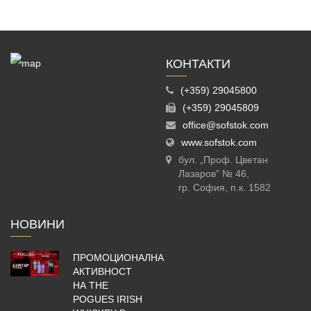
КОНТАКТИ
(+359) 29045800
(+359) 29045809
office@sofstok.com
www.sofstok.com
бул. „Проф. Цветан
Лазаров” № 46,
гр. София, п.к. 1582
НОВИНИ
ПРОМОЦИОНАЛНА
АКТИВНОСТ
НА THE
POGUES IRISH