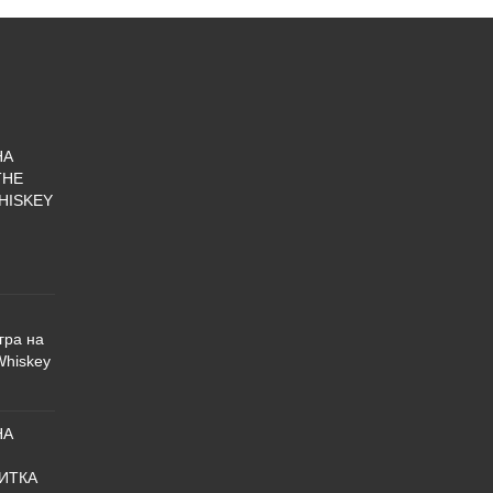
НА
THE
HISKEY
гра на
Whiskey
НА
ИТКА