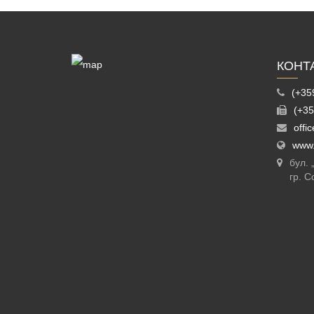
КОНТ
(+35
(+35
offi
www.
бул.
гр. С