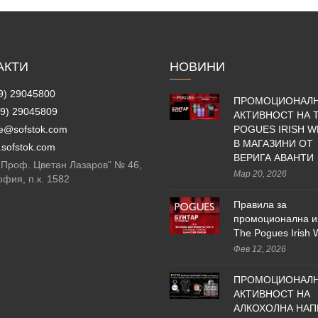
АКТИ
НОВИНИ
9) 29045800
ПРОМОЦИОНАЛ
9) 29045809
АКТИВНОСТ НА 
ce@sofstok.com
POGUES IRISH W
В МАГАЗИНИ ОТ
sofstok.com
ВЕРИГА АВАНТИ
 „Проф. Цветан Лазаров” № 46,
Мар 20, 2026
офия, п.к. 1582
Правила за
промоционална и
The Pogues Irish 
Фев 12, 2026
ПРОМОЦИОНАЛ
АКТИВНОСТ НА
АЛКОХОЛНА НАП