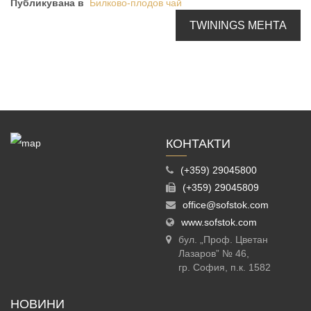
Публикувана в
Билково-плодов чай
TWININGS МЕНТА
КОНТАКТИ
(+359) 29045800
(+359) 29045809
office@sofstok.com
www.sofstok.com
бул. „Проф. Цветан
Лазаров” № 46,
гр. София, п.к. 1582
НОВИНИ