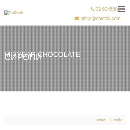
02 9045801
office@sofstok.com
MIXYBAR CHOCOLATE
СИРОПИ
Печат
Е-мейл