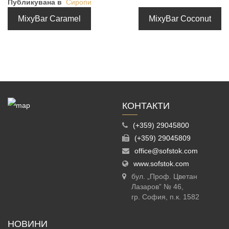
Публикувана в
Сиропи
MixyBar Caramel
MixyBar Coconut
КОНТАКТИ
(+359) 29045800
(+359) 29045809
office@sofstok.com
www.sofstok.com
бул. „Проф. Цветан
Лазаров” № 46,
гр. София, п.к. 1582
НОВИНИ