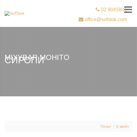
02 9045801
office@sofstok.com
MIXYBAR MОHITO
СИРОПИ
Печат
Е-мейл