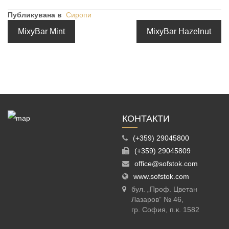
Публикувана в
Сиропи
MixyBar Mint
MixyBar Hazelnut
КОНТАКТИ
(+359) 29045800
(+359) 29045809
office@sofstok.com
www.sofstok.com
бул. „Проф. Цветан
Лазаров” № 46,
гр. София, п.к. 1582