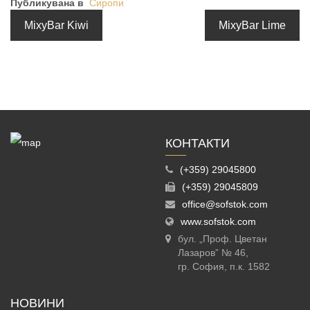
Публикувана в
Сиропи
MixyBar Kiwi
MixyBar Lime
КОНТАКТИ
(+359) 29045800
(+359) 29045809
office@sofstok.com
www.sofstok.com
бул. „Проф. Цветан
Лазаров” № 46,
гр. София, п.к. 1582
НОВИНИ