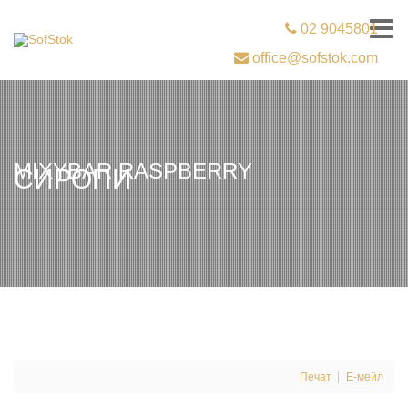
02 9045801
office@sofstok.com
MIXYBAR RASPBERRY
СИРОПИ
Печат
Е-мейл