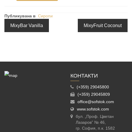
Публикувана в
Сиропи
MixyBar Vanilla
MixyFruit Coconut
КОНТАКТИ
(+359) 29045800
(+359) 29045809
office@sofstok.com
www.sofstok.com
бул. „Проф. Цветан
Лазаров” № 46,
гр. София, п.к. 1582