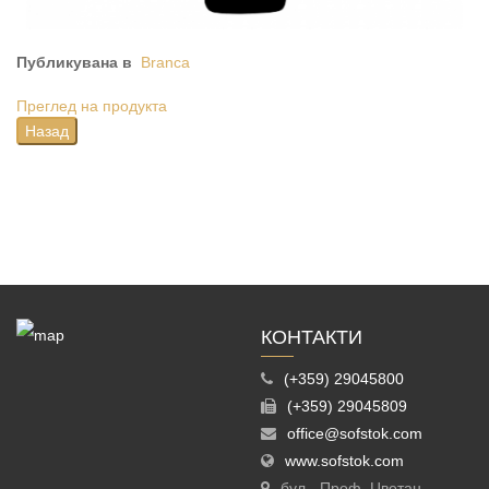
Публикувана в
Branca
Преглед на продукта
КОНТАКТИ
(+359) 29045800
(+359) 29045809
office@sofstok.com
www.sofstok.com
бул. „Проф. Цветан