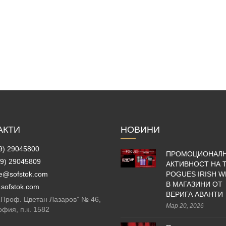
АКТИ
НОВИНИ
9) 29045800
ПРОМОЦИОНАЛ
9) 29045809
АКТИВНОСТ НА 
ce@sofstok.com
POGUES IRISH W
В МАГАЗИНИ ОТ
sofstok.com
ВЕРИГА АВАНТИ
 „Проф. Цветан Лазаров” № 46,
Мар 20, 2026
офия, п.к. 1582