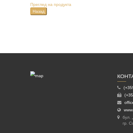
Преглед на продукта
КОНТ
(+35
(+35
offi
www.
бул.
гр. С