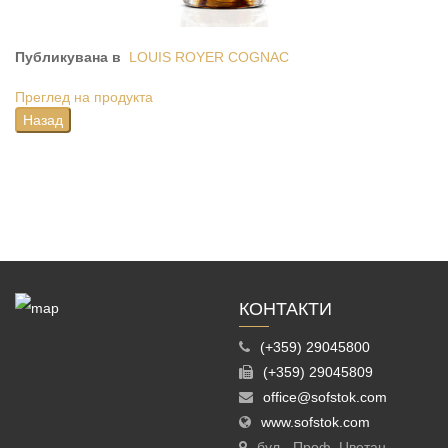
Публикувана в
LOUIS ROYER COGNAC
Преглед на продукта
КОНТАКТИ
(+359) 29045800
(+359) 29045809
office@sofstok.com
www.sofstok.com
бул. „Проф. Цветан